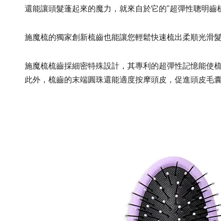
還能讓頭髮蓬起來的魔力，就來自於它的"超彈性聰明齒
施魔梳的獨家創新梳齒也能讓您輕鬆快速梳出柔順光滑
施魔梳梳齒採細密特殊設計，其專利的超彈性記憶能使
此外，梳齒的末端圓珠還能適度按摩頭皮，促進頭皮毛