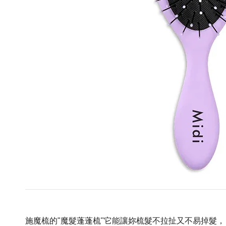
施魔梳的"魔髮蓬蓬梳"它能讓妳梳髮不拉扯又不易掉髮，