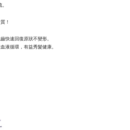
梳。
髮質！
梳齒快速回復原狀不變形。
囊血液循環，有益秀髮健康。