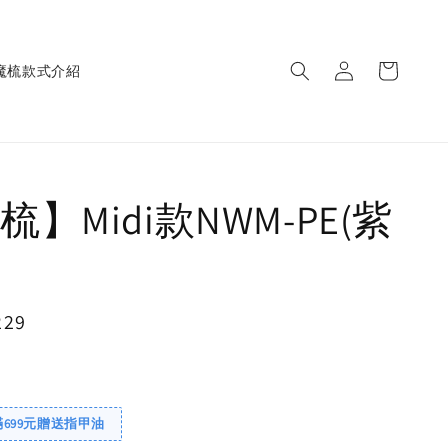
魔梳款式介紹
】Midi款NWM-PE(紫
229
售完
滿699元贈送指甲油