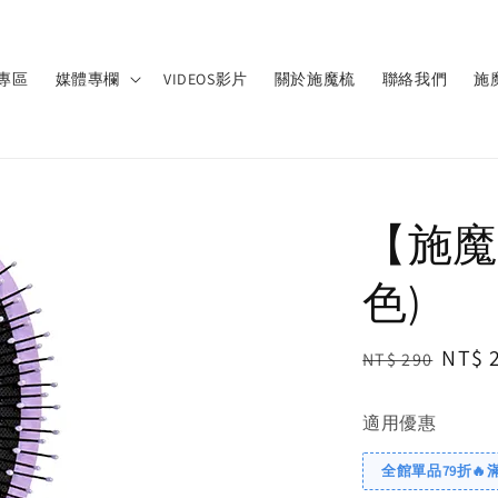
專區
媒體專欄
VIDEOS影片
關於施魔梳
聯絡我們
施
【施魔梳
色)
Regular
Sale
NT$ 
NT$ 290
price
price
適用優惠
全館單品79折🔥