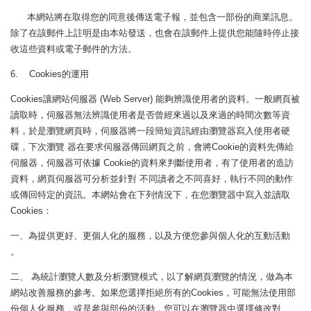
本網站將在取得您的同意後傳送電子報，並包含一部份的商業訊息。
除了在該郵件上註明是由本站發送，也會在該郵件上提供您能隨時停止接
收這些資料或電子郵件的方法。
6. Cookies的運用
Cookies讓網站伺服器 (Web Server) 能夠辨識使用者的資料。一般網頁被
讀取時，伺服器無法辨識使用者是否曾經來過以及來過的時間次數等資
料，於是瀏覽網頁時，伺服器將一段簡短資訊經由瀏覽器寫入使用者硬
碟，下次瀏覽 器在要求伺服器傳回網頁之前，會將Cookie的資料先傳給
伺服器，伺服器可依據 Cookie的資料來判斷使用者，有了使用者的造訪
資料，網頁伺服器可分析並針對 不同讀者之不同喜好，執行不同的動作
或傳回特定的資訊。本網站會在下列情況下，在您瀏覽器中寫入並讀取
Cookies：
一、為提供更好、更個人化的服務，以及方便您參與個人化的互動活動
。
二、 為統計瀏覽人數及分析瀏覽模式，以了解網頁瀏覽的情況，做為本
網站改善服務的參考。如果您選擇拒絕所有的Cookies，可能無法使用部
份個人化服務，或是參與部份的活動，您可以在瀏覽器中選擇修改對