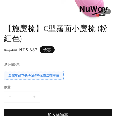
1
/7
【施魔梳】C型霧面小魔梳 (粉
紅色)
Regular
Sale
NT$ 387
優惠
NT$ 490
price
price
適用優惠
全館單品79折🔥滿699元贈送指甲油
數量
加入購物車