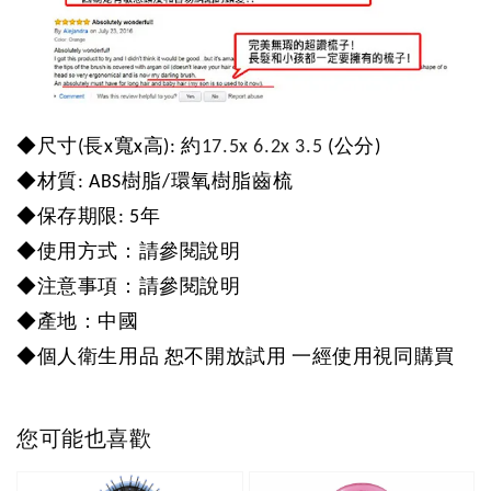
◆
尺寸
(
長
x
寬
x
高
):
約
17.5x 6.2x 3.5
(
公分
)
◆
材質
: ABS
樹脂
/
環氧樹脂齒梳
◆
保存期限
: 5
年
◆
使用方式：請參閱說明
◆
注意事項：請參閱說明
◆
產地：中國
◆
個人衛生用品
恕不開放試用
一經使用視同購買
您可能也喜歡