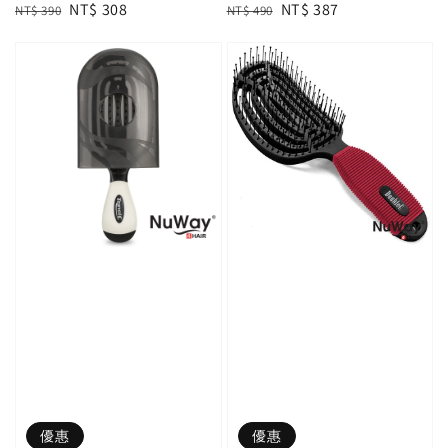
Regular
Sale
NT$ 308
Regular
Sale
NT$ 387
NT$ 390
NT$ 490
price
price
price
price
優惠
優惠