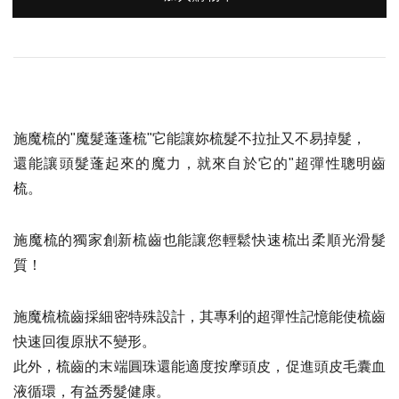
施魔梳的"魔髮蓬蓬梳"它能讓妳梳髮不拉扯又不易掉髮，
還能讓頭髮蓬起來的魔力，就來自於它的"超彈性聰明齒
梳。
施魔梳的獨家創新梳齒也能讓您輕鬆快速梳出柔順光滑髮
質！
施魔梳梳齒採細密特殊設計，其專利的超彈性記憶能使梳齒
快速回復原狀不變形。
此外，梳齒的末端圓珠還能適度按摩頭皮，促進頭皮毛囊血
液循環，有益秀髮健康。