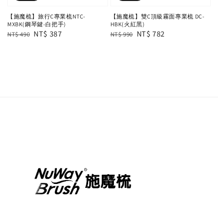
【施魔梳】旅行C專業梳NTC-
【施魔梳】雙C頂級霧面專業梳 DC-
MXBK(鋼琴鍵-白把手)
HBK(火紅黑)
Regular
Sale
NT$ 387
Regular
Sale
NT$ 782
NT$ 490
NT$ 990
price
price
price
price