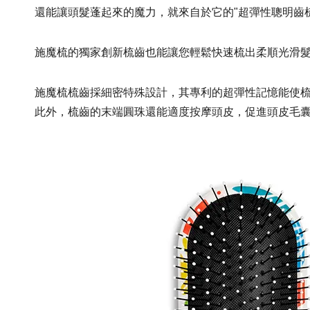
還能讓頭髮蓬起來的魔力，就來自於它的"超彈性聰明齒
施魔梳的獨家創新梳齒也能讓您輕鬆快速梳出柔順光滑
施魔梳梳齒採細密特殊設計，其專利的超彈性記憶能使
此外，梳齒的末端圓珠還能適度按摩頭皮，促進頭皮毛