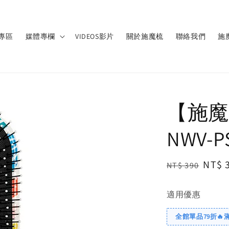
專區
媒體專欄
VIDEOS影片
關於施魔梳
聯絡我們
施
【施魔
NWV-
Regular
Sale
NT$ 
NT$ 390
price
price
適用優惠
全館單品79折🔥