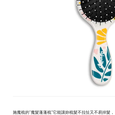
施魔梳的"魔髮蓬蓬梳"它能讓妳梳髮不拉扯又不易掉髮，