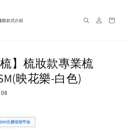
魔梳款式介紹
梳】梳妝款專業梳
PSM(映花樂-白色)
308
售完
滿699元贈送指甲油