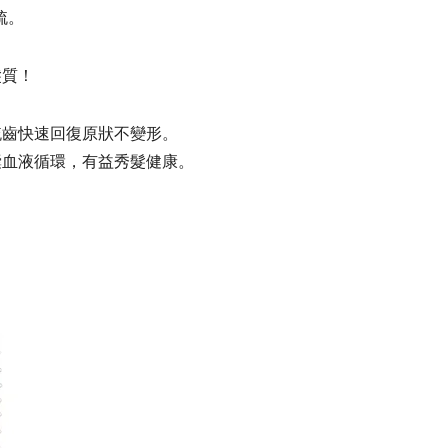
梳。
髮質！
梳齒快速回復原狀不變形。
囊血液循環，有益秀髮健康。