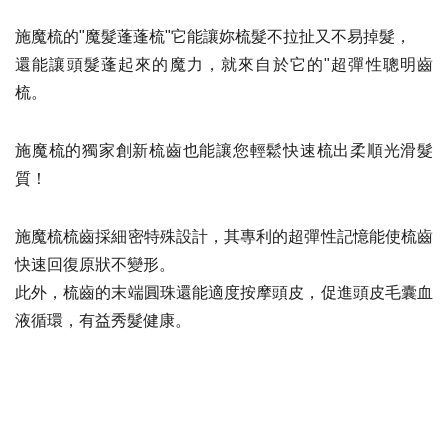
施魔梳的"魔髮蓬蓬梳"它能讓妳梳髮不拉扯又不易掉髮，
還能讓頭髮蓬起來的魔力，就來自於它的"超彈性聰明齒
梳。
施魔梳的獨家創新梳齒也能讓您輕鬆快速梳出柔順光滑髮
質！
施魔梳梳齒採細密特殊設計，其專利的超彈性記憶能使梳齒
快速回復原狀不變形。
此外，梳齒的末端圓珠還能適度按摩頭皮，促進頭皮毛囊血
液循環，有益秀髮健康。