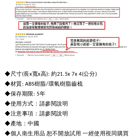
◆
尺寸
(
長
x
寬
x
高
):
約21.5
x 7x 4(
公分
)
◆
材質
: ABS
樹脂
/
環氧樹脂齒梳
◆
保存期限
: 5
年
◆
使用方式：請參閱說明
◆
注意事項：請參閱說明
◆
產地：中國
◆
個人衛生用品
恕不開放試用
一經使用視同購買