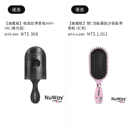
優惠
優惠
【施魔梳】梳妝款專業梳NWV-
【施魔梳】雙C頂級霧面沙龍級專
SBL(雅光藍)
業梳 (紅色)
Regular
Sale
NT$ 308
Regular
Sale
NT$ 1,011
NT$ 390
NT$ 1,280
price
price
price
price