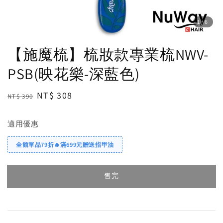
1
/6
【施魔梳】梳妝款專業梳NWV-
PSB(映花樂-深藍色)
Regular
Sale
NT$ 308
NT$ 390
售完
price
price
適用優惠
全館單品79折🔥滿699元贈送指甲油
售完