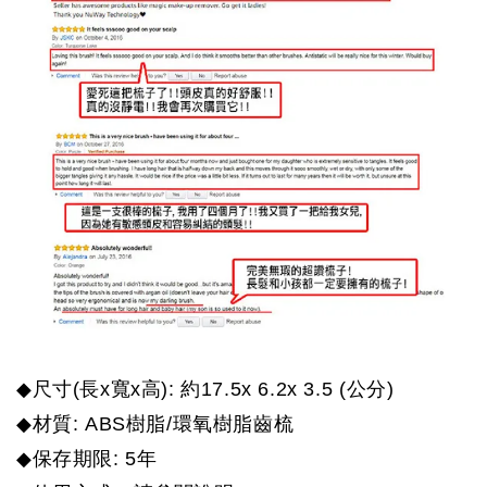
◆
尺寸
(
長
x
寬
x
高
):
約
17.5x 6.2x 3.5
(
公分
)
◆
材質
: ABS
樹脂
/
環氧樹脂齒梳
◆
保存期限
: 5
年