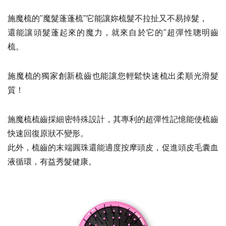
施魔梳的"魔髮蓬蓬梳"它能讓妳梳髮不拉扯又不易掉髮，
還能讓頭髮蓬起來的魔力，就來自於它的"超彈性聰明齒
梳。
施魔梳的獨家創新梳齒也能讓您輕鬆快速梳出柔順光滑髮
質！
施魔梳梳齒採細密特殊設計，其專利的超彈性記憶能使梳齒
快速回復原狀不變形。
此外，梳齒的末端圓珠還能適度按摩頭皮，促進頭皮毛囊血
液循環，有益秀髮健康。