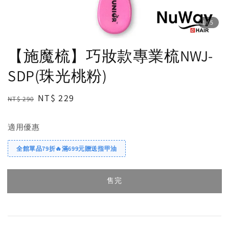
1
/5
【施魔梳】巧妝款專業梳NWJ-
SDP(珠光桃粉)
Regular
Sale
NT$ 229
NT$ 290
售完
price
price
適用優惠
全館單品79折🔥滿699元贈送指甲油
售完