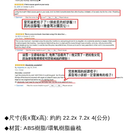
◆
(
x
x
):
22.2x 7.2x 4(
)
尺寸
長
寬
高
約約
公分
◆
: ABS
/
材質
樹脂
環氧樹脂齒梳