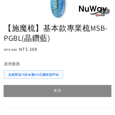
1
/6
【施魔梳】基本款專業梳MSB-
PGBL(晶鑽藍)
Regular
Sale
NT$ 308
NT$ 390
售完
price
price
適用優惠
全館單品79折🔥滿699元贈送指甲油
售完