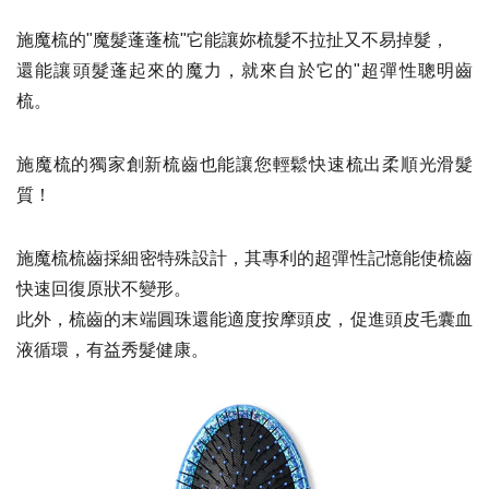
施魔梳的"魔髮蓬蓬梳"它能讓妳梳髮不拉扯又不易掉髮，
還能讓頭髮蓬起來的魔力，就來自於它的"超彈性聰明齒
梳。
施魔梳的獨家創新梳齒也能讓您輕鬆快速梳出柔順光滑髮
質！
施魔梳梳齒採細密特殊設計，其專利的超彈性記憶能使梳齒
快速回復原狀不變形。
此外，梳齒的末端圓珠還能適度按摩頭皮，促進頭皮毛囊血
液循環，有益秀髮健康。