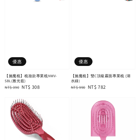
優惠
優惠
【施魔梳】梳妝款專業梳NWV-
【施魔梳】雙C頂級霧面專業梳 (湖
SBL(雅光藍)
水綠)
Regular
Sale
NT$ 308
Regular
Sale
NT$ 782
NT$ 390
NT$ 990
price
price
price
price