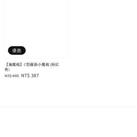
優惠
【施魔梳】C型霧面小魔梳 (粉紅
色)
Regular
Sale
NT$ 387
NT$ 490
price
price