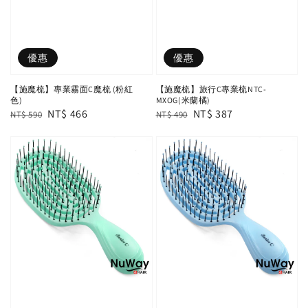
優惠
優惠
【施魔梳】專業霧面C魔梳 (粉紅
【施魔梳】旅行C專業梳NTC-
色)
MXOG(米蘭橘)
Regular
Sale
NT$ 466
Regular
Sale
NT$ 387
NT$ 590
NT$ 490
price
price
price
price