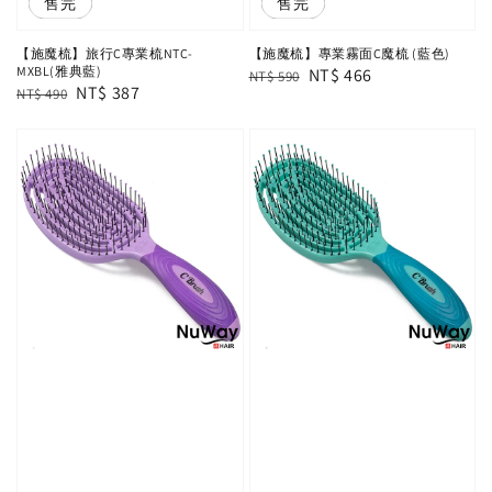
優惠
售完
優惠
售完
【施魔梳】專業霧面C魔梳 (藍色)
【施魔梳】旅行C專業梳NTC-
MXBL(雅典藍)
Regular
Sale
NT$ 466
NT$ 590
Regular
Sale
NT$ 387
NT$ 490
price
price
price
price