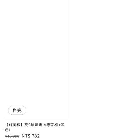
優惠
售完
【施魔梳】雙C頂級霧面專業梳 (黑
色)
Regular
Sale
NT$ 782
NT$ 990