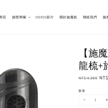
專區
媒體專欄
VIDEOS影片
關於施魔梳
聯絡我們
施
【施魔
龍梳+
Regular
Sal
NT$
NT$ 4,980
price
pri
數量