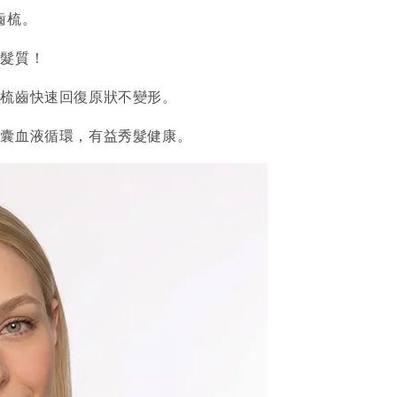
齒梳。
滑髮質！
使梳齒快速回復原狀不變形。
毛囊血液循環，有益秀髮健康。