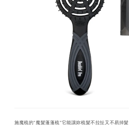
施魔梳的"魔髮蓬蓬梳"它能讓妳梳髮不拉扯又不易掉髮