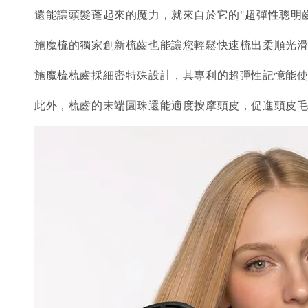
還能讓頭髮蓬起來的魔力，就來自於它的"超彈性聰明
施魔梳的獨家創新梳齒也能讓您輕鬆快速梳出柔順光
施魔梳梳齒採細密特殊設計，其專利的超彈性記憶能
此外，梳齒的末端圓珠還能適度按摩頭皮，促進頭皮