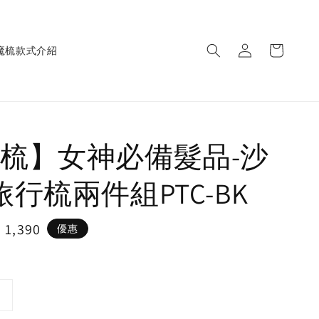
魔梳款式介紹
梳】女神必備髮品-沙
旅行梳兩件組PTC-BK
e
 1,390
優惠
ce