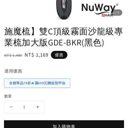
1
/5
施魔梳】雙C頂級霧面沙龍級專
業梳加大版GDE-BKR(黑色)
Regular
Sale
NT$ 1,169
優惠
NT$ 1,480
price
price
適用優惠
全館單品79折🔥滿699元贈送指甲油
數量
加入購物車