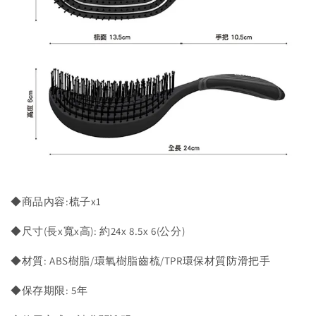
◆商品內容:梳子x1
◆尺寸(長x寬x高): 約24x 8.5x 6(公分)
◆材質: ABS樹脂/環氧樹脂齒梳/TPR環保材質防滑把手
◆保存期限: 5年