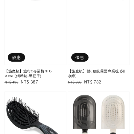
優惠
優惠
【施魔梳】旅行C專業梳NTC-
【施魔梳】雙C頂級霧面專業梳 (湖
MXWH(鋼琴鍵-黑把手)
水綠)
Regular
Sale
NT$ 387
Regular
Sale
NT$ 782
NT$ 490
NT$ 990
price
price
price
price