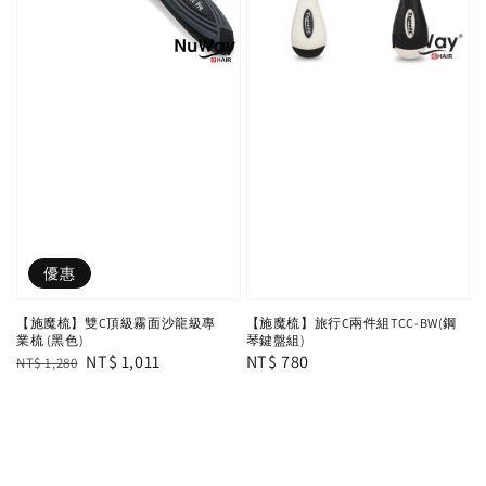
優惠
【施魔梳】雙C頂級霧面沙龍級專
【施魔梳】旅行C兩件組TCC-BW(鋼
業梳 (黑色)
琴鍵盤組)
Regular
Sale
NT$ 1,011
Regular
NT$ 780
NT$ 1,280
price
price
price