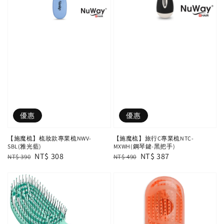
優惠
優惠
【施魔梳】梳妝款專業梳NWV-
【施魔梳】旅行C專業梳NTC-
SBL(雅光藍)
MXWH(鋼琴鍵-黑把手)
Regular
Sale
NT$ 308
Regular
Sale
NT$ 387
NT$ 390
NT$ 490
price
price
price
price