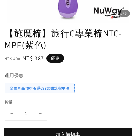
1
/6
【施魔梳】旅行C專業梳NTC-
MPE(紫色)
Regular
Sale
NT$ 387
優惠
NT$ 490
price
price
適用優惠
全館單品79折🔥滿699元贈送指甲油
數量
加入購物車