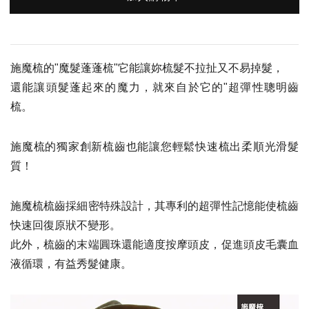
施魔梳的"魔髮蓬蓬梳"它能讓妳梳髮不拉扯又不易掉髮，
還能讓頭髮蓬起來的魔力，就來自於它的"超彈性聰明齒
梳。
施魔梳的獨家創新梳齒也能讓您輕鬆快速梳出柔順光滑髮
質！
施魔梳梳齒採細密特殊設計，其專利的超彈性記憶能使梳齒
快速回復原狀不變形。
此外，梳齒的末端圓珠還能適度按摩頭皮，促進頭皮毛囊血
液循環，有益秀髮健康。