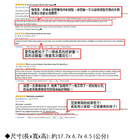
◆
尺寸
(
長
x
寬
x
高
):
約
17.7x 6.7x 4.5
(
公分
)