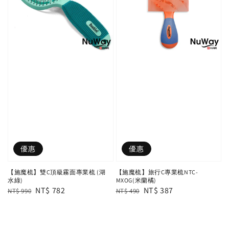
優惠
優惠
【施魔梳】雙C頂級霧面專業梳 (湖
【施魔梳】旅行C專業梳NTC-
水綠)
MXOG(米蘭橘)
Regular
Sale
NT$ 782
Regular
Sale
NT$ 387
NT$ 990
NT$ 490
price
price
price
price