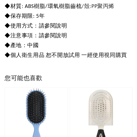
◆
材質
: ABS
樹脂
/
環氧樹脂齒梳
/
殼:PP聚丙烯
◆
保存期限
: 5
年
◆
使用方式：請參閱說明
◆
注意事項：請參閱說明
◆
產地：中國
◆
個人衛生用品
恕不開放試用
一經使用視同購買
您可能也喜歡