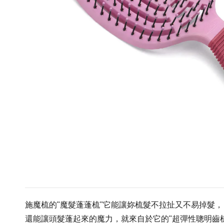
施魔梳的"魔髮蓬蓬梳"它能讓妳梳髮不拉扯又不易掉髮，
還能讓頭髮蓬起來的魔力，就來自於它的"超彈性聰明齒