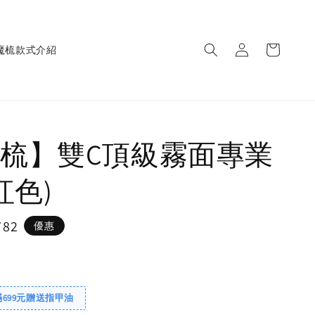
魔梳款式介紹
梳】雙C頂級霧面專業
紅色)
782
優惠
滿699元贈送指甲油