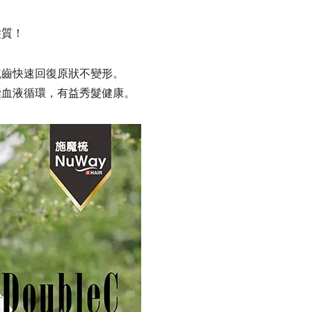
髮質！
梳齒快速回復原狀不變形。
囊血液循環，有益秀髮健康。