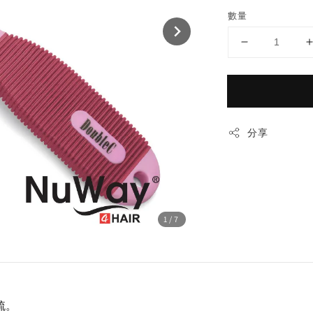
數量
分享
1
/7
梳。