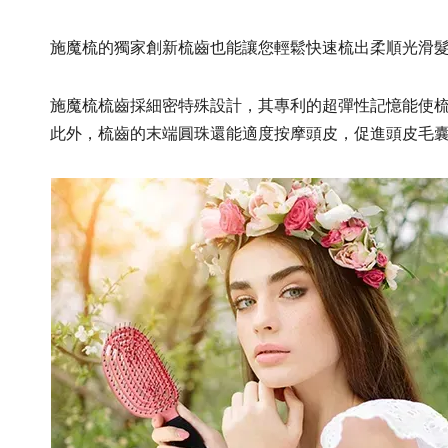
施魔梳的獨家創新梳齒也能讓您輕鬆快速梳出柔順光滑
施魔梳梳齒採細密特殊設計，其專利的超彈性記憶能使
此外，梳齒的末端圓珠還能適度按摩頭皮，促進頭皮毛