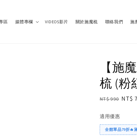
專區
媒體專欄
VIDEOS影片
關於施魔梳
聯絡我們
施
【施魔
梳 (粉
Regular
Sale
NT$ 
NT$ 990
price
price
適用優惠
全館單品79折🔥